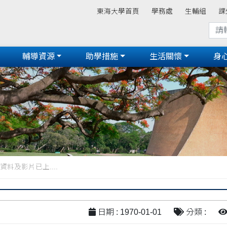
東海大學首頁
學務處
生輔組
課
輔導資源
助學措施
生活關懷
身
資料及影片已上....
日期 : 1970-01-01
分類 :