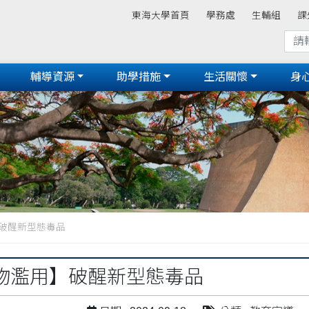
東海大學首頁
學務處
生輔組
課
輔導資源
助學措施
生活關懷
身
破醒新型態毒品
物濫用】破醒新型態毒品