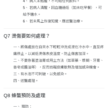
4、 病人未甦醒，不可給任何飲料。
5、 若病人清醒，因血糖過低（如未吃早餐），可
給予糖水。
6、 若未馬上恢復知覺，應送醫治療。
Q7 燙傷要如何處理？
一、將傷處放在自來水下輕輕沖洗或浸在冷水中，直至疼
痛停止，以減低燙傷表皮溫度，防止傷害加深。
二、不要急著塗油膏或用土方法（如草藥、漿糊、牙膏、
香皂或醬油等），反而妨礙皮膚散熱及增加感染機會。
三、有水泡不可刺破，以免感染。
四、送醫處理。
Q8 蜂螫預防及處理
一、 預防：