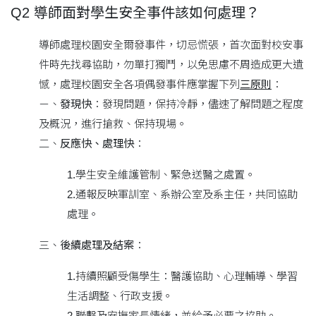
Q2 導師面對學生安全事件該如何處理？
導師處理校園安全爾發事件，切忌慌張，首次面對校安事
件時先找尋協助，勿單打獨鬥，以免思慮不周造成更大遺
憾，處理校園安全各項偶發事件應掌握下列
三原則
：
ㄧ、
發現快
：發現問題，保持冷靜，儘速了解問題之程度
及概況，進行搶救、保持現場。
二、
反應快、處理快
：
1.學生安全維護管制、緊急送醫之處置。
2.通報反映軍訓室、系辦公室及系主任，共同協助
處理。
三、
後續處理及結案
：
1.持續照顧受傷學生：醫護協助、心理輔導、學習
生活調整、行政支援。
2.聯繫及安撫家長情緒，並給予必要之協助。