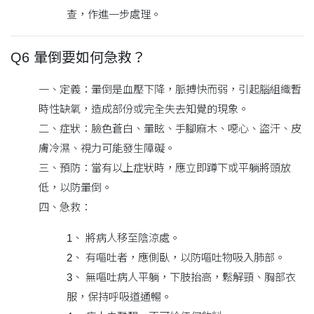
查，作進一步處理。
Q6 暈倒要如何急救？
一、定義：暈倒是血壓下降，脈搏快而弱，引起腦組織暫
時性缺氧，造成部份或完全失去知覺的現象。
二、症狀：臉色蒼白、暈眩、手腳麻木、噁心、盜汗、皮
膚冷濕、視力可能發生障礙。
三、預防：當有以上症狀時，應立即蹲下或平躺將頭放
低，以防暈倒。
四、急救：
1、 將病人移至陰涼處。
2、 有嘔吐者，應側臥，以防嘔吐物吸入肺部。
3、 無嘔吐病人平躺，下肢抬高，鬆解頸、胸部衣
服，保持呼吸道通暢。