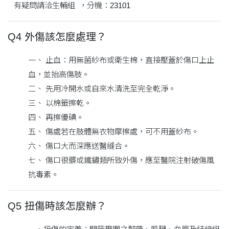
有疑問請洽生輔組 ，分機：23101
Q4 外傷該怎麼處理？
一、 止血：用無菌紗布或衛生棉，直接壓蓋於傷口上止
血，並抬高傷肢。
二、 先用冷開水或自來水清洗至完全乾淨。
三、 以棉籤擦乾。
四、 再擦優碘。
五、 傷處若在肢體無衣物摩擦處，可不用蓋紗布。
六、 傷口大而深應送醫縫合。
七、 傷口很髒或鐵鏽類所致外傷，應至醫院注射破傷風
抗毒素。
Q5 扭傷時該怎麼辦？