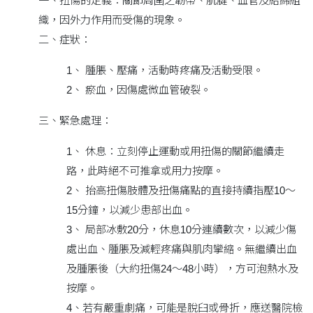
一、扭傷的定義：關節周圍之韌帶、肌腱、血管及結締組
織，因外力作用而受傷的現象。
二、症狀：
1、 腫脹、壓痛，活動時疼痛及活動受限。
2、 瘀血，因傷處微血管破裂。
三、緊急處理：
1、 休息：立刻停止運動或用扭傷的關節繼續走
路，此時絕不可推拿或用力按摩。
2、 抬高扭傷肢體及扭傷痛點的直接持續指壓10～
15分鐘，以減少患部出血。
3、 局部冰敷20分，休息10分連續數次，以減少傷
處出血、腫脹及減輕疼痛與肌肉攣縮。無繼續出血
及腫脹後（大約扭傷24～48小時），方可泡熱水及
按摩。
4、若有嚴重劇痛，可能是脫臼或骨折，應送醫院檢