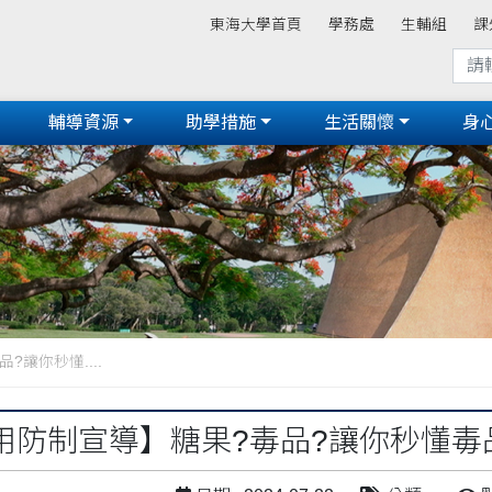
東海大學首頁
學務處
生輔組
課
輔導資源
助學措施
生活關懷
身
讓你秒懂....
用防制宣導】糖果?毒品?讓你秒懂毒