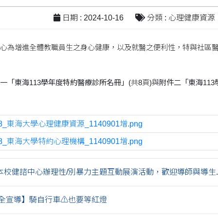
日期 : 2024-10-16
分類 : 心理健康資源
心為增進全體教職員生之身心健康，以及就醫之便利性，特與社區
一「東海113學年度特約醫療診所名冊」
(共8頁)與
附件二「東海11
28_東海大學心理健康資源_1140901增.png
28_東海大學特約心理機構_1140901增.png
校健諮中心辦理性/別暴力主題互動展演活動，歡迎導師與導生...
全宣導】騎自行車⚠也要等紅燈