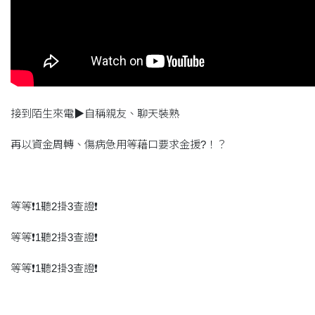
接到陌生來電▶自稱親友、聊天裝熟
再以資金周轉、傷病急用等藉口要求金援?！？
等等❗️1聽2掛3查證❗️
等等❗️1聽2掛3查證❗️
等等❗️1聽2掛3查證❗️