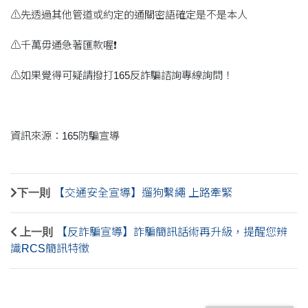
⚠先透過其他管道或約定的通關密語確定是不是本人
⚠千萬毋通急著匯款喔❗️
⚠如果覺得可疑請撥打165反詐騙諮詢專線詢問！
資訊來源：165防騙宣導
下一則
【交通安全宣導】遛狗繫繩 上路牽緊
上一則
【反詐騙宣導】詐騙簡訊話術再升級，提醒您辨
識RCS簡訊特徵