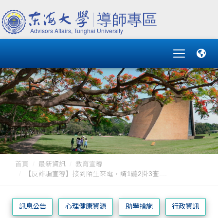
首頁
最新資訊
教育宣導
【反詐騙宣導】接到陌生來電，請1聽2掛3查....
訊息公告
心理健康資源
助學措施
行政資訊