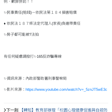
例．數罪併罰！！
✨民事責任(賠錢)－依民法第１８４損害賠償
♦️ 依民法１８７條法定代理人(家長)負連帶責任
✨房子都可能被?法拍
有任何疑慮請撥打✨165反詐騙專線
✨資訊來源：內政部警政署刑事警察局
✨影片來源：
https://www.youtube.com/watch?v=_5znJT5wE3c
下一則
【轉知】教育部辦理「校園心理健康促進與自殺防