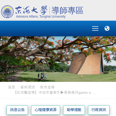
首頁
最新資訊
教育宣導
【反詐騙宣導】未成年當車手▶青春歲月game o....
訊息公告
心理健康資源
助學措施
行政資訊