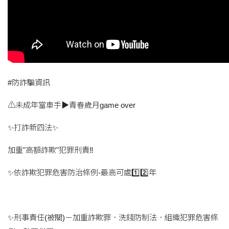
#防詐騙資訊
⚠️未成年當車手▶青春歲月game over
✨打詐新四法✨
加重"高額詐欺"犯罪刑責‼️
✨依詐欺犯罪危害防治條例-最高可處1️⃣2️⃣年
✨刑事責任(被關)－加重詐欺罪．洗錢防制法．組織犯罪危害條