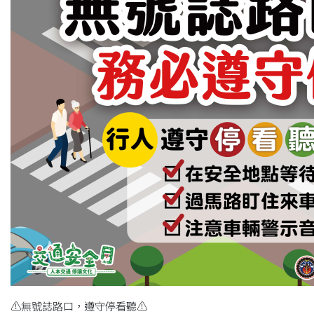
⚠無號誌路口，遵守停看聽⚠