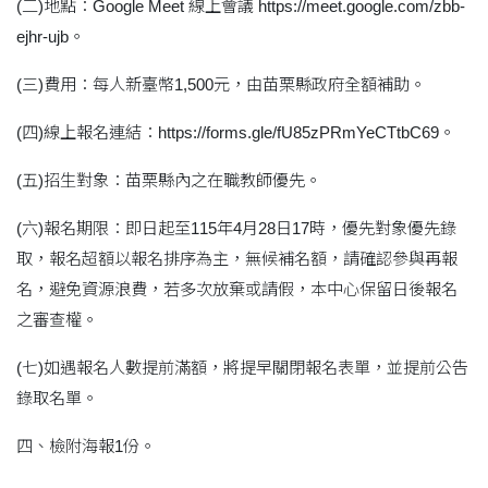
(二)地點：Google Meet 線上會議 https://meet.google.com/zbb-
ejhr-ujb。
(三)費用：每人新臺幣1,500元，由苗栗縣政府全額補助。
(四)線上報名連結：https://forms.gle/fU85zPRmYeCTtbC69。
(五)招生對象：苗栗縣內之在職教師優先。
(六)報名期限：即日起至115年4月28日17時，優先對象優先錄
取，報名超額以報名排序為主，無候補名額，請確認參與再報
名，避免資源浪費，若多次放棄或請假，本中心保留日後報名
之審查權。
(七)如遇報名人數提前滿額，將提早關閉報名表單，並提前公告
錄取名單。
四、檢附海報1份。