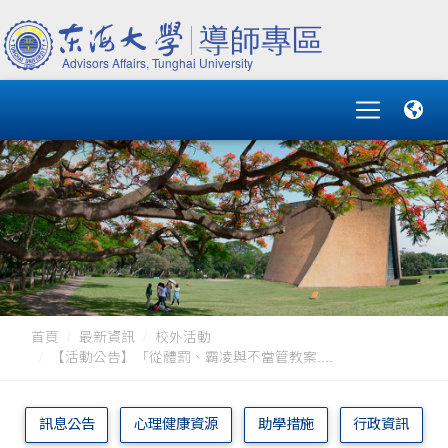
首頁
最新資訊
校外活動
【活動公告】「從體罰、霸凌與不當管教案....
訊息公告
心理健康資源
助學措施
行政資訊