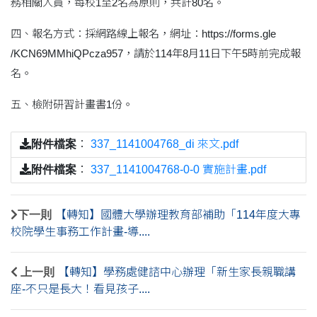
務相關人員，每校1至2名為原則，共計80名。
四、報名方式：採網路線上報名，網址：https://forms.gle
/KCN69MMhiQPcza957，請於114年8月11日下午5時前完成報
名。
五、檢附研習計畫書1份。
附件檔案
：
337_1141004768_di 來文.pdf
附件檔案
：
337_1141004768-0-0 實施計畫.pdf
下一則
【轉知】國體大學辦理教育部補助「114年度大專
校院學生事務工作計畫-導....
上一則
【轉知】學務處健諮中心辦理「新生家長親職講
座-不只是長大！看見孩子....