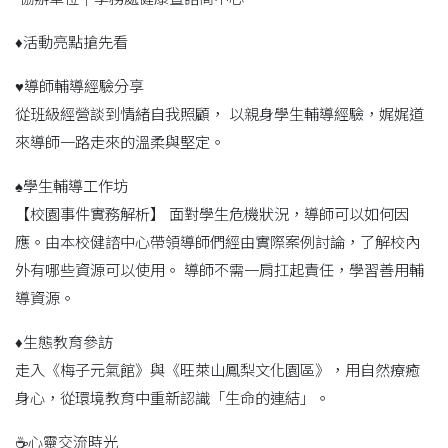
♦️活動亮點搶先看
♥️導師輔導經驗分享
從班級經營談到情緒自我照顧， 以親身學生輔導經驗，娓娓道
來導師一路走來的溫柔與堅定。
♠️學生輔導工作坊
【校園事件實務解析】 面對學生危機狀況，導師可以如何因
應。由本校健諮中心帶領導師們經由實際案例討論，了解校內
外有哪些資源可以使用。 導師不需一肩扛起責任，學習善用輔
導資源。
♦️生態教育參訪
走入《梅子元氣館》與《旺萊山鳳梨文化園區》，用自然療癒
身心，從環境教育中重新認識「生命的連結」。
☕️心靈交流時光