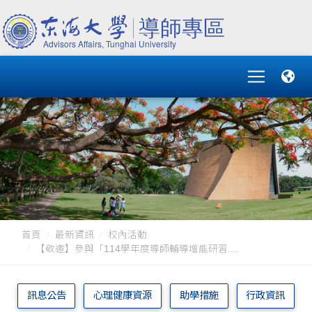
首頁
最新資訊
校內活動
【敬邀】參與「114學年度導師輔導增能研習....
訊息公告
心理健康資源
助學措施
行政資訊