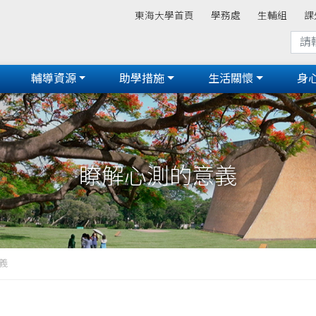
東海大學首頁
學務處
生輔組
課
輔導資源
助學措施
生活關懷
身
瞭解心測的意義
義